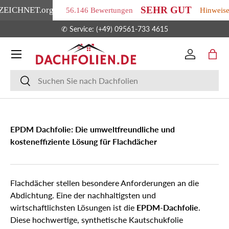
SEHR GUT
ZEICHNET
.org
56.146 Bewertungen
Hinweis
Direkt zum Inhalt
✆
Service: (+49) 09561-733 4615
Menü
Einloggen
Eink
Suchen
Suchen
EPDM Dachfolie: Die umweltfreundliche und
kosteneffiziente Lösung für Flachdächer
Flachdächer stellen besondere Anforderungen an die
Abdichtung. Eine der nachhaltigsten und
wirtschaftlichsten Lösungen ist die
EPDM-Dachfolie
.
Diese hochwertige, synthetische Kautschukfolie